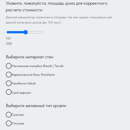
Укажите, пожалуйста, площадь дома для корректного
расчета стоимости
Данный калькулятор ограничен в площади, так как сделан специально для
данной категории домов (до 150 кв.м.)
151
200
Выберите материал стен
Несъемная опалубка Brisolit / Tecolit
Керамический блок Porotherm
Газобетон Istkult
Свой вариант
Выберите желаемый тип кровли
Скатная
Плоская