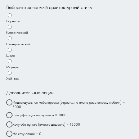
Выберите желаемый архитектурный стиль
Барнхаус
Классический
Скандинавский
Шале
Модерн
Хай-тек
Дополнительные опции
Индивидуальная мебелировка (отразим на плане расстановку мебели) =
5000
Спецификация материалов = 10000
Хочу оба пункта (вместе дешевле) = 12000
Не хочу опций = 0