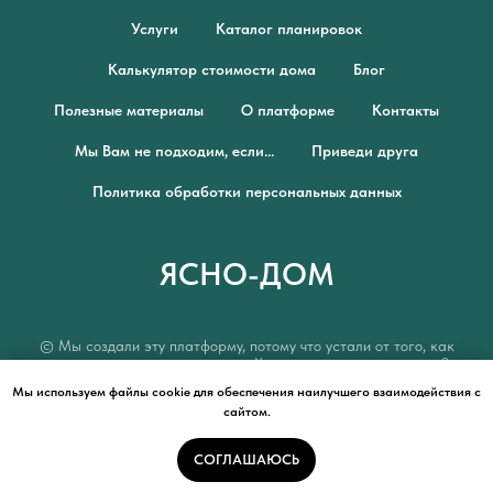
Услуги
Каталог планировок
Калькулятор стоимости дома
Блог
Полезные материалы
О платформе
Контакты
Мы Вам не подходим, если...
Приведи друга
Политика обработки персональных данных
ЯСНО-ДОМ
© Мы создали эту платформу, потому что устали от того, как
устроен рынок строительства. Хотите строить по-честному?
Присоединяйтесь.
Мы используем файлы cookie для обеспечения наилучшего взаимодействия с
сайтом.
Платформа ЯСНО-ДОМ является частью экосистемы ООО АСК
"ИнтерИнвестКом"
ИНН 7722478906, КПП 772201001
СОГЛАШАЮСЬ