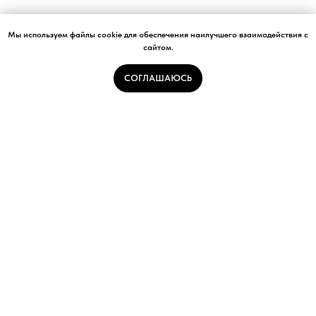
Мы используем файлы cookie для обеспечения наилучшего взаимодействия с
сайтом.
СОГЛАШАЮСЬ
Архитектурное бюро
Строительная компания
Услуги
Каталог планировок
Калькулятор стоимости дома
Блог
Полезные материалы
О платформе
Контакты
Мы Вам не подходим, если...
Приведи друга
Политика обработки персональных данных