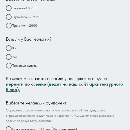
Стартовый = 600
Строительный = 800
Премиум = 2000
Есть ли у Вас геология?
Да
Нет
Планирую купить
Вы можете заказать геологию у нас, для этого нужно
перейти по ссылке (ведет на наш сайт архитектурного
бюро).
Выберите желаемый фундамент
Обращаем Ваше внимание на то, что окончательный тип фундамента
определяется после геологических изысканий. Мы можем скорректировать
проект по результатам геологии.
Монолитная плита 300 мм. (Рекомендуемый)