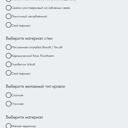
Свайно-ростверковый на забивных сваях
Ленточный заглублённый
Свой вариант
Выберите материал стен
Несъемная опалубка Brisolit / Tecolit
Керамический блок Porotherm
Газобетон Istkult
Свой вариант
Выберите желаемый тип кровли
Скатная
Плоская
Выберите материал
Мягкая черепица