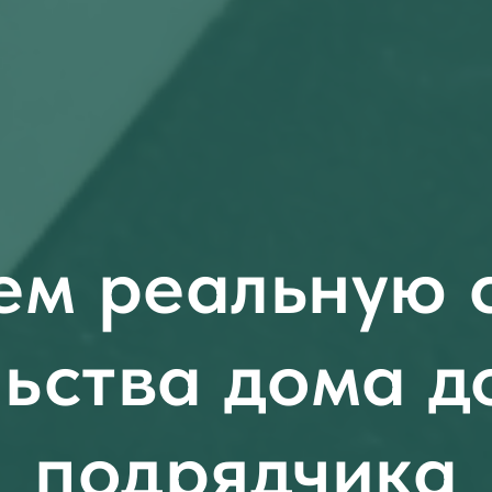
ем реальную 
льства дома д
подрядчика