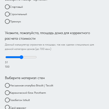
Стартовый
Строительный
Премиум
Укажите, пожалуйста, площадь дома для корректного
расчета стоимости
Данный калькулятор ограничен в площади, так как сделан специально для
данной категории домов (до 100 кв.м.)
51
100
Выберите материал стен
Несъемная опалубка Brisolit / Tecolit
Керамический блок Porotherm
Газобетон Istkult
Свой вариант