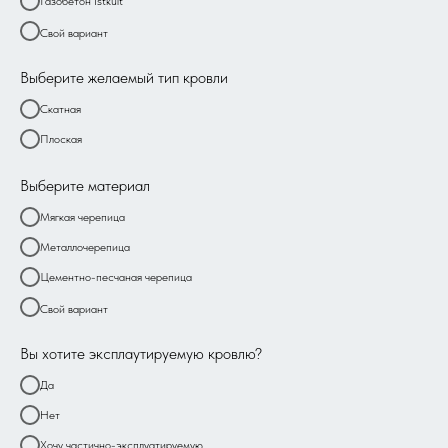
Газобетон Istkult
Свой вариант
Выберите желаемый тип кровли
Скатная
Плоская
Выберите материал
Мягкая черепица
Металлочерепица
Цементно-песчаная черепица
Свой вариант
Вы хотите эксплаутируемую кровлю?
Да
Нет
Хочу частично-эксплуатируемую