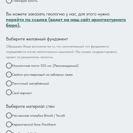
Планирую купить
Вы можете заказать геологию у нас, для этого нужно
перейти по ссылке (ведет на наш сайт архитектурного
бюро).
Выберите желаемый фундамент
Обращаем Ваше внимание на то, что окончательный тип фундамента
определяется после геологических изысканий. Мы можем скорректировать
проект по результатам геологии.
Монолитная плита 300 мм. (Рекомендуемый)
Свайно-ростверковый на забивных сваях
Ленточный заглублённый
Свой вариант
Выберите материал стен
Несъемная опалубка Brisolit / Tecolit
Керамический блок Porotherm