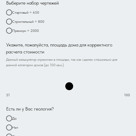
Выберите набор чертежей
Стартовый = 650
Строительный = 800
Премиум = 2000
Укажите, пожалуйста, площадь дома для корректного
расчета стоимости
Данный калькулятор ограничен в площади, так как сделан специально для
данной категории домов (до 100 кв.м.)
51
100
Есть ли у Вас геология?
Да
Нет