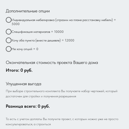
Дополнительные опции
Индивидуальная мебелировка (отразим на плане расстановку мебели) =
5000
Спецификация материалов = 10000
Хочу оба пункта (вместе дешевле) = 12000
Не хочу опций = 0
Окончательная стоимость проекта Вашего дома
Итого:
0
руб.
Упущенная выгода
При выборе строительного комплекта Вы получаете набор чертежей, который
достаточен для стройки и получения разрешения
Разница всего:
0
руб.
То есть с учетом доплаты Вы получите проект, с которым можно уже не просто
консультироваться, а строиться