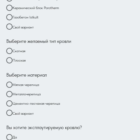
Керамический блок Porotherm
Газобетон Istkult
Свой вариант
Выберите желаемый тип кровли
Скатная
Плоская
Выберите материал
Мягкая черепица
Металлочерепица
Цементно-песчаная черепица
Свой вариант
Вы хотите эксплаутируемую кровлю?
Да