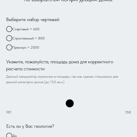
Выберите набор чертежей
Стартовый = 600
Строительный = 800
Премиум = 2000
Укажите, пожалуйста, площадь дома для корректного
расчета стоимости
Данный калькулятор ограничен в площади, так как сделан специально для
данной категории домов (до 150 кв.м.)
101
150
Есть ли у Вас геология?
Да