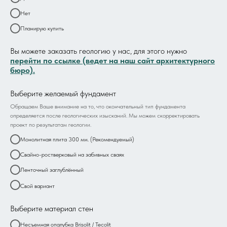
Нет
Планирую купить
Вы можете заказать геологию у нас, для этого нужно
перейти по ссылке (ведет на наш сайт архитектурного
бюро).
Выберите желаемый фундамент
Обращаем Ваше внимание на то, что окончательный тип фундамента
определяется после геологических изысканий. Мы можем скорректировать
проект по результатам геологии.
Монолитная плита 300 мм. (Рекомендуемый)
Свайно-ростверковый на забивных сваях
Ленточный заглублённый
Свой вариант
Выберите материал стен
Несъемная опалубка Brisolit / Tecolit