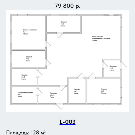
79 800
р.
L-003
Площадь: 128 м²