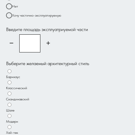
Нет
Хочу частично-эксплуатируемую
Введите площадь эксплуатриуемой части
Выберите желаемый архитектурный стиль
Барнхаус
Классический
Скандинавский
Шале
Модерн
Хай-тек