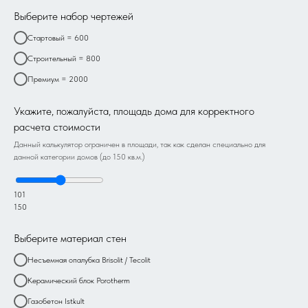
Выберите набор чертежей
Стартовый = 600
Строительный = 800
Премиум = 2000
Укажите, пожалуйста, площадь дома для корректного
расчета стоимости
Данный калькулятор ограничен в площади, так как сделан специально для
данной категории домов (до 150 кв.м.)
101
150
Выберите материал стен
Несъемная опалубка Brisolit / Tecolit
Керамический блок Porotherm
Газобетон Istkult